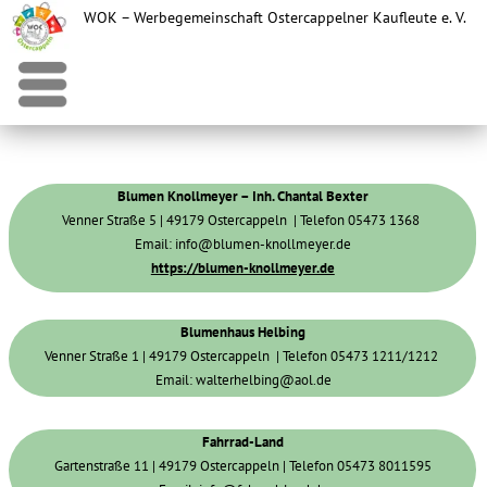
WOK – Werbegemeinschaft Ostercappelner Kaufleute e. V.
Menü
Blumen Knollmeyer – Inh. Chantal Bexter
Venner Straße 5 | 49179 Ostercappeln | Telefon 05473 1368
Email: info@blumen-knollmeyer.de
https://blumen-knollmeyer.de
Blumenhaus Helbing
Venner Straße 1 | 49179 Ostercappeln | Telefon 05473 1211/1212
Email: walterhelbing@aol.de
Fahrrad-Land
Gartenstraße 11 | 49179 Ostercappeln | Telefon 05473 8011595
Email: info@fahrrad-land.de
Fischzucht Nordhauser Mühle
Lecker Straße 6 | 49179 Ostercappeln | Telefon 05473 8554
Email: fischveredelung@nordhauser-muehle.de
https://nordhauser-muehle.de
Peral – i. H. Blumen Knollmeyer