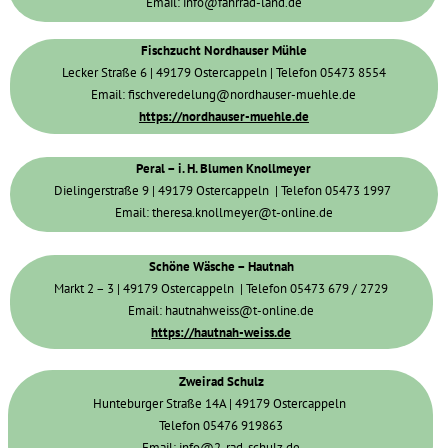
Dielingerstraße 9 | 49179 Ostercappeln | Telefon 05473 1997
Email: theresa.knollmeyer@t-online.de
Schöne Wäsche – Hautnah
Markt 2 – 3 | 49179 Ostercappeln | Telefon 05473 679 / 2729
Email: hautnahweiss@t-online.de
https://hautnah-weiss.de
Zweirad Schulz
Hunteburger Straße 14A | 49179 Ostercappeln
Telefon 05476 919863
Email: info@2-rad-schulz.de
https://www.2rad-schulz.de
Notwendig
Funktional
Diese Website verwendet Cookies. Bitte sehen Sie
Präferenzen
unsere
Datenschutzrichtlinie
für Details.
Analytik
Werbegemeinschaft Ostercappelner Kaufleute e.V.
post@wok-ostercappeln.de
Marketing
Impressum
Ansprechpartnerin: Maria Wortmann, 1. Vorsitzende |
Alle
Datenschutz
Ablehnen
Ausgewählte
Telefon 05473 344
akzeptieren
akzeptieren