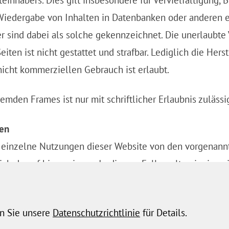
einhabers. Dies gilt insbesondere für Vervielfältigung, 
 Wiedergabe von Inhalten in Datenbanken oder anderen 
er sind dabei als solche gekennzeichnet. Die unerlaubte
eiten ist nicht gestattet und strafbar. Lediglich die H
nicht kommerziellen Gebrauch ist erlaubt.
emden Frames ist nur mit schriftlicher Erlaubnis zulässi
en
 einzelne Nutzungen dieser Website von den vorgenann
ich darauf hingewiesen. In diesem Falle gelten im jewei
aForum.de
en Sie unsere
Datenschutzrichtlinie
für Details.